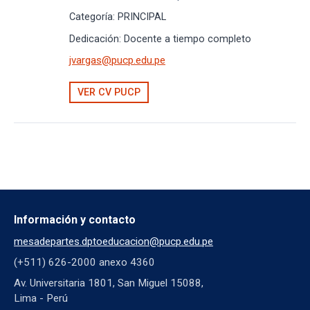
Categoría:
PRINCIPAL
Dedicación:
Docente a tiempo completo
jvargas@pucp.edu.pe
VER CV PUCP
Información y contacto
mesadepartes.dptoeducacion@pucp.edu.pe
(+511) 626-2000 anexo 4360
Av. Universitaria 1801, San Miguel 15088,
Lima - Perú