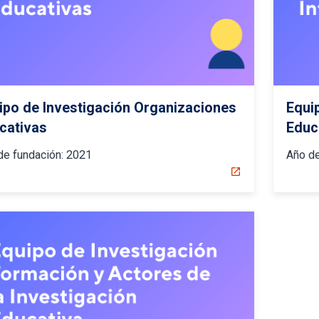
ipo de Investigación Organizaciones
Equi
cativas
Educa
de fundación:
2021
Año de
open_in_new