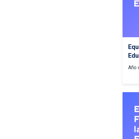
Equ
Edu
Año 