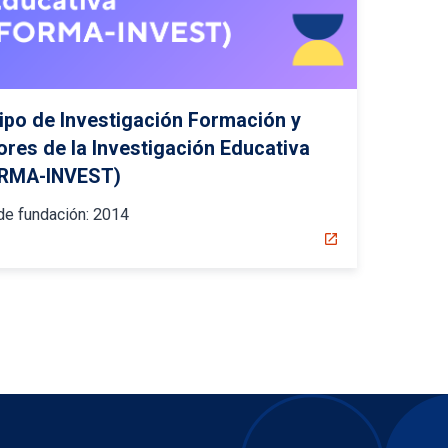
ipo de Investigación Formación y
ores de la Investigación Educativa
RMA-INVEST)
de fundación:
2014
open_in_new