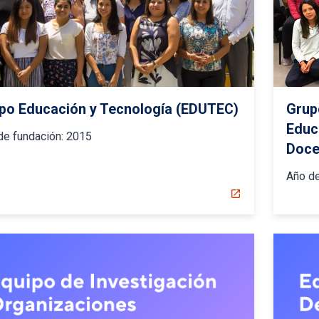
po Educación y Tecnología (EDUTEC)
Grup
Educ
de fundación:
2015
Doce
Año de
open_in_new