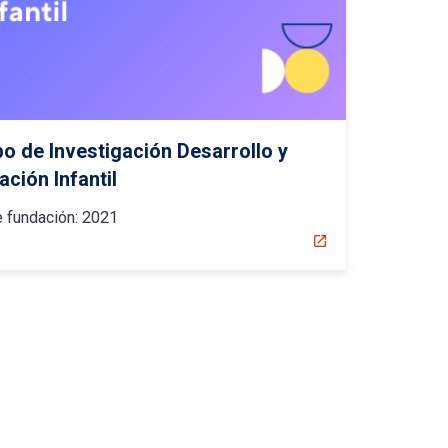
po de Investigación Desarrollo y
ción Infantil
 fundación:
2021
open_in_new