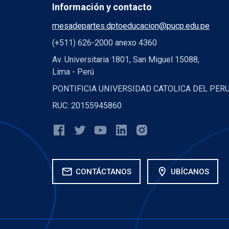
Información y contacto
mesadepartes.dptoeducacion@pucp.edu.pe
(+511) 626-2000 anexo 4360
Av. Universitaria 1801, San Miguel 15088,
Lima - Perú
PONTIFICIA UNIVERSIDAD CATOLICA DEL PER
RUC: 20155945860
mail
location_on
CONTÁCTANOS
UBÍCANOS