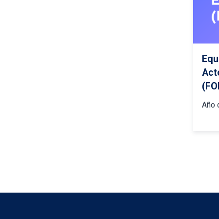
Equ
Act
(FO
Año 