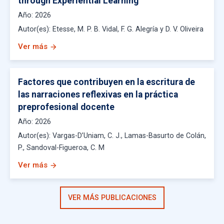
through Experiential Learning
Año:
2026
Autor(es):
Etesse, M. P. B. Vidal, F. G. Alegría y D. V. Oliveira
Ver más
arrow_forward
Factores que contribuyen en la escritura de
las narraciones reflexivas en la práctica
preprofesional docente
Año:
2026
Autor(es):
Vargas-D’Uniam, C. J., Lamas-Basurto de Colán,
P., Sandoval-Figueroa, C. M
Ver más
arrow_forward
VER MÁS PUBLICACIONES