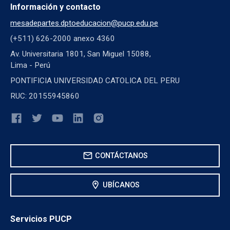
Información y contacto
mesadepartes.dptoeducacion@pucp.edu.pe
(+511) 626-2000 anexo 4360
Av. Universitaria 1801, San Miguel 15088,
Lima - Perú
PONTIFICIA UNIVERSIDAD CATOLICA DEL PERU
RUC: 20155945860
mail
CONTÁCTANOS
location_on
UBÍCANOS
Servicios PUCP