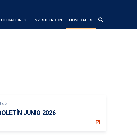
search
UBLICACIONES
INVESTIGACIÓN
NOVEDADES
026
BOLETÍN JUNIO 2026
open_in_new