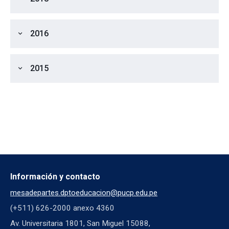
2016
expand_more
2015
expand_more
Información y contacto
mesadepartes.dptoeducacion@pucp.edu.pe
(+511) 626-2000 anexo 4360
Av. Universitaria 1801, San Miguel 15088,