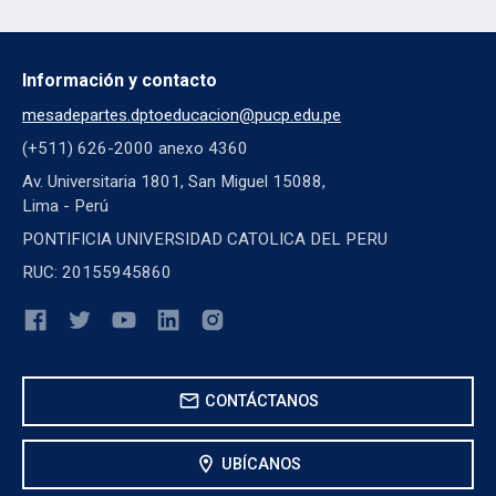
Información y contacto
mesadepartes.dptoeducacion@pucp.edu.pe
(+511) 626-2000 anexo 4360
Av. Universitaria 1801, San Miguel 15088,
Lima - Perú
PONTIFICIA UNIVERSIDAD CATOLICA DEL PERU
RUC: 20155945860
mail
CONTÁCTANOS
location_on
UBÍCANOS