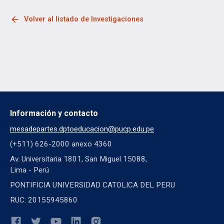
arrow_back
Volver al listado de Investigaciones
Información y contacto
mesadepartes.dptoeducacion@pucp.edu.pe
(+511) 626-2000 anexo 4360
Av. Universitaria 1801, San Miguel 15088,
Lima - Perú
PONTIFICIA UNIVERSIDAD CATOLICA DEL PERU
RUC: 20155945860