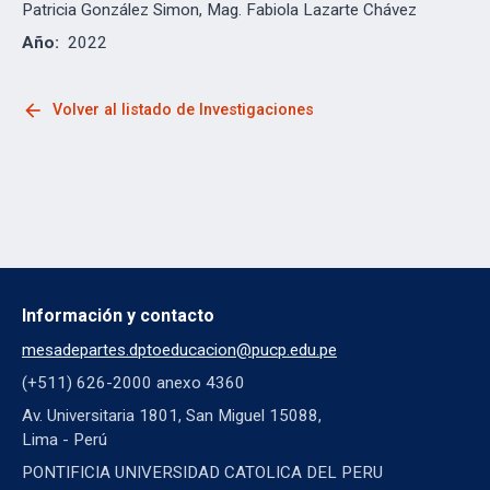
Patricia González Simon, Mag. Fabiola Lazarte Chávez
Año:
2022
arrow_back
Volver al listado de Investigaciones
Información y contacto
mesadepartes.dptoeducacion@pucp.edu.pe
(+511) 626-2000 anexo 4360
Av. Universitaria 1801, San Miguel 15088,
Lima - Perú
PONTIFICIA UNIVERSIDAD CATOLICA DEL PERU