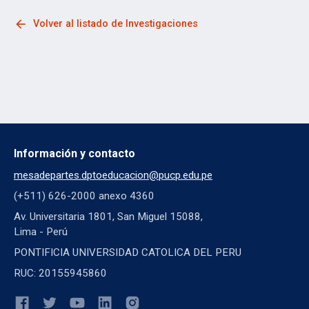
arrow_back
Volver al listado de Investigaciones
Información y contacto
mesadepartes.dptoeducacion@pucp.edu.pe
(+511) 626-2000 anexo 4360
Av. Universitaria 1801, San Miguel 15088,
Lima - Perú
PONTIFICIA UNIVERSIDAD CATOLICA DEL PERU
RUC: 20155945860