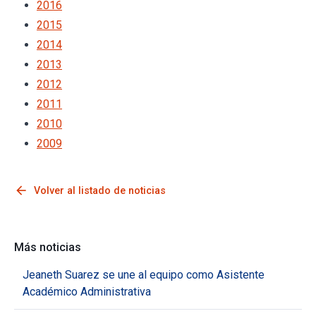
2016
2015
2014
2013
2012
2011
2010
2009
arrow_back
Volver al listado de noticias
Más noticias
Jeaneth Suarez se une al equipo como Asistente
Académico Administrativa