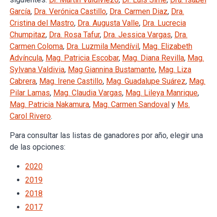
García
,
Dra. Verónica Castillo
,
Dra. Carmen Diaz
,
Dra.
Cristina del Mastro
,
Dra. Augusta Valle
,
Dra. Lucrecia
Chumpitaz
,
Dra. Rosa Tafur
,
Dra. Jessica Vargas
,
Dra.
Carmen Coloma
,
Dra. Luzmila Mendívil
,
Mag. Elizabeth
Advíncula
,
Mag. Patricia Escobar
,
Mag. Diana Revilla
,
Mag.
Sylvana Valdivia
,
Mag Giannina Bustamante
,
Mag. Liza
Cabrera
,
Mag. Irene Castillo
,
Mag. Guadalupe Suárez
,
Mag.
Pilar Lamas
,
Mag. Claudia Vargas
,
Mag. Lileya Manrique
,
Mag. Patricia Nakamura
,
Mag. Carmen Sandoval
y
Ms.
Carol Rivero
.
Para consultar las listas de ganadores por año, elegir una
de las opciones:
2020
2019
2018
2017