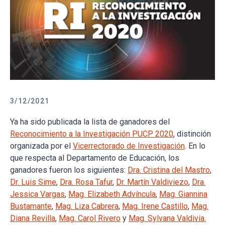
3/12/2021
Ya ha sido publicada la lista de ganadores del
Reconocimiento a la Investigación PUCP 2020
, distinción
organizada por el
Vicerrectorado de Investigación
. En lo
que respecta al Departamento de Educación, los
ganadores fueron los siguientes:
Dra. Cristina del Mastro
,
Dr. Luis Sime
,
Dra. Rosa Tafur
,
Dr. Martín Valdiviezo
,
Dra.
Jessica Vargas
,
Mag. Elizabeth Advíncula
,
Mag. Giannina
Bustamante
,
Mag. Liza Cabrera
,
Mag. Irene Castillo
,
Mag.
Diana Revilla
,
Mag. Carol Rivero
y
Mag. Sylvana Valdivia.