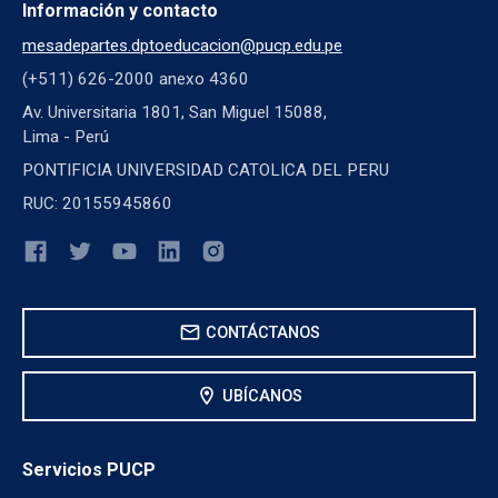
Información y contacto
mesadepartes.dptoeducacion@pucp.edu.pe
(+511) 626-2000 anexo 4360
Av. Universitaria 1801, San Miguel 15088,
Lima - Perú
PONTIFICIA UNIVERSIDAD CATOLICA DEL PERU
RUC: 20155945860
mail
CONTÁCTANOS
location_on
UBÍCANOS
Servicios PUCP