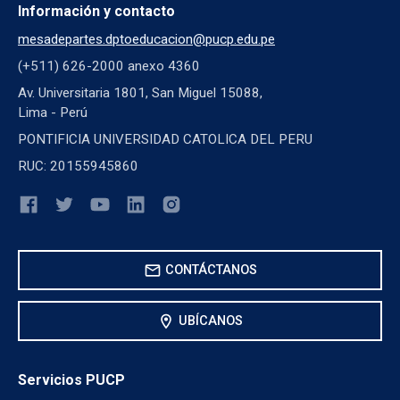
Información y contacto
mesadepartes.dptoeducacion@pucp.edu.pe
(+511) 626-2000 anexo 4360
Av. Universitaria 1801, San Miguel 15088,
Lima - Perú
PONTIFICIA UNIVERSIDAD CATOLICA DEL PERU
RUC: 20155945860
mail
CONTÁCTANOS
location_on
UBÍCANOS
Servicios PUCP