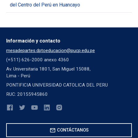
del Centro del Perú en Huancayo
Información y contacto
mesadepartes.dptoeducacion@pucp.edu.pe
(+511) 626-2000 anexo 4360
Av. Universitaria 1801, San Miguel 15088,
Lima - Perú
PONTIFICIA UNIVERSIDAD CATOLICA DEL PERU
RUC: 20155945860
mail
CONTÁCTANOS