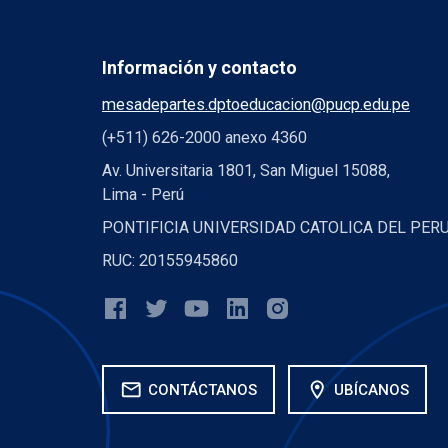
Información y contacto
mesadepartes.dptoeducacion@pucp.edu.pe
(+511) 626-2000 anexo 4360
Av. Universitaria 1801, San Miguel 15088,
Lima - Perú
PONTIFICIA UNIVERSIDAD CATOLICA DEL PER
RUC: 20155945860
mail
location_on
CONTÁCTANOS
UBÍCANOS