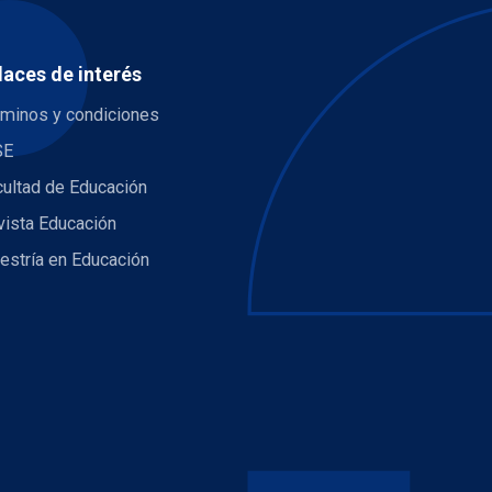
laces de interés
rminos y condiciones
SE
cultad de Educación
vista Educación
estría en Educación