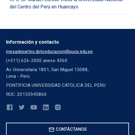
del Centro del Perú en Huancayo
Información y contacto
mesadepartes.dptoeducacion@pucp.edu.pe
(+511) 626-2000 anexo 4360
Av. Universitaria 1801, San Miguel 15088,
Lima - Perú
PONTIFICIA UNIVERSIDAD CATOLICA DEL PERU
RUC: 20155945860
mail
CONTÁCTANOS