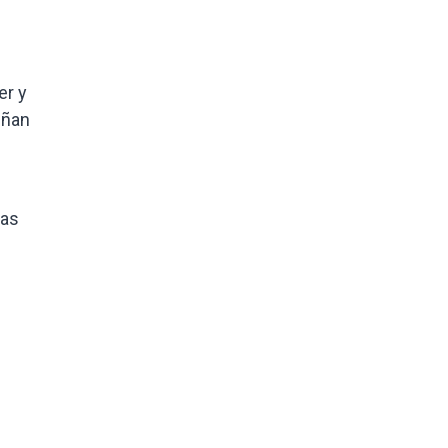
er y
eñan
das