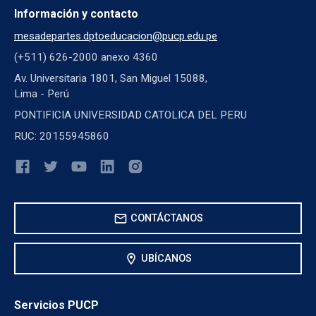
Información y contacto
mesadepartes.dptoeducacion@pucp.edu.pe
(+511) 626-2000 anexo 4360
Av. Universitaria 1801, San Miguel 15088,
Lima - Perú
PONTIFICIA UNIVERSIDAD CATOLICA DEL PERU
RUC: 20155945860
mail
CONTÁCTANOS
location_on
UBÍCANOS
Servicios PUCP