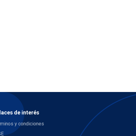
laces de interés
rminos y condiciones
SE