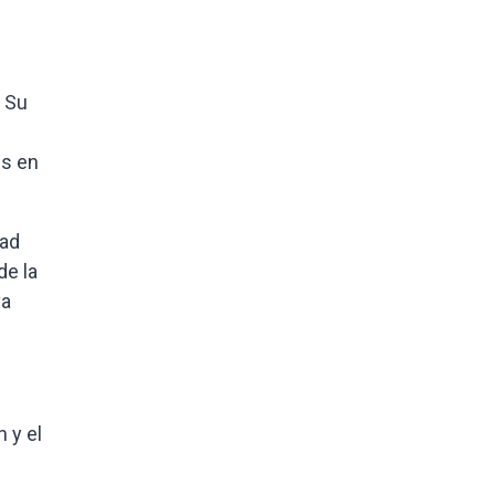
. Su
es en
dad
de la
va
 y el