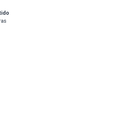
tido
ras