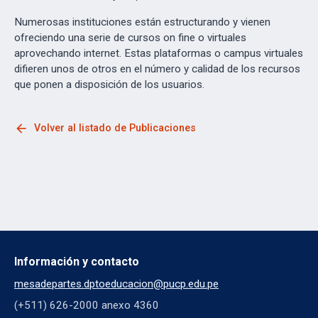
Numerosas instituciones están estructurando y vienen
ofreciendo una serie de cursos on fine o virtuales
aprovechando internet. Estas plataformas o campus virtuales
difieren unos de otros en el número y calidad de los recursos
que ponen a disposición de los usuarios.
arrow_back
Volver al listado de Publicaciones
Información y contacto
mesadepartes.dptoeducacion@pucp.edu.pe
(+511) 626-2000 anexo 4360