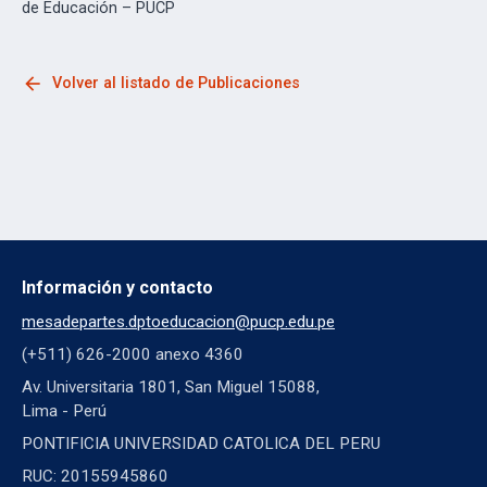
de Educación – PUCP
arrow_back
Volver al listado de Publicaciones
Información y contacto
mesadepartes.dptoeducacion@pucp.edu.pe
(+511) 626-2000 anexo 4360
Av. Universitaria 1801, San Miguel 15088,
Lima - Perú
PONTIFICIA UNIVERSIDAD CATOLICA DEL PERU
RUC: 20155945860