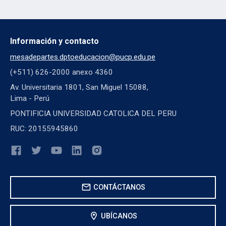
Información y contacto
mesadepartes.dptoeducacion@pucp.edu.pe
(+511) 626-2000 anexo 4360
Av. Universitaria 1801, San Miguel 15088,
Lima - Perú
PONTIFICIA UNIVERSIDAD CATOLICA DEL PERU
RUC: 20155945860
mail
CONTÁCTANOS
location_on
UBÍCANOS