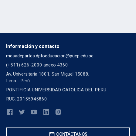
Información y contacto
mesadepartes.dptoeducacion@pucp.edu.pe
(+511) 626-2000 anexo 4360
Av. Universitaria 1801, San Miguel 15088,
Lima - Perú
PONTIFICIA UNIVERSIDAD CATOLICA DEL PERU
RUC: 20155945860
mail
CONTÁCTANOS