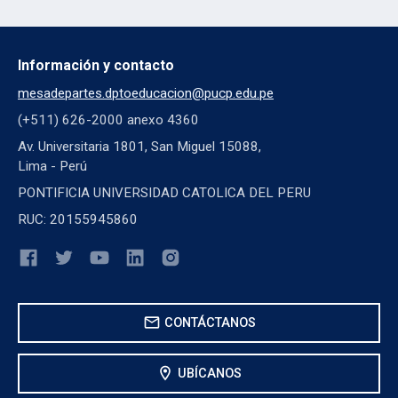
Información y contacto
mesadepartes.dptoeducacion@pucp.edu.pe
(+511) 626-2000 anexo 4360
Av. Universitaria 1801, San Miguel 15088,
Lima - Perú
PONTIFICIA UNIVERSIDAD CATOLICA DEL PERU
RUC: 20155945860
mail
CONTÁCTANOS
location_on
UBÍCANOS