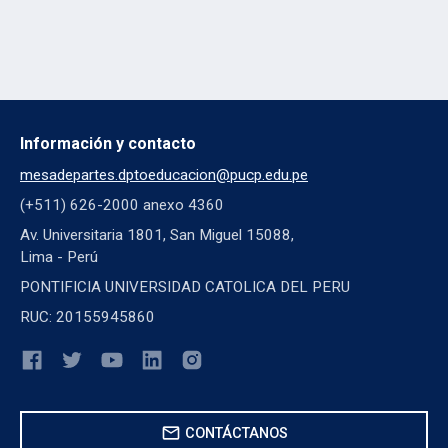
Información y contacto
mesadepartes.dptoeducacion@pucp.edu.pe
(+511) 626-2000 anexo 4360
Av. Universitaria 1801, San Miguel 15088,
Lima - Perú
PONTIFICIA UNIVERSIDAD CATOLICA DEL PERU
RUC: 20155945860
mail
CONTÁCTANOS