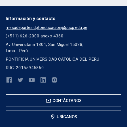
Información y contacto
mesadepartes.dptoeducacion@pucp.edu.pe
(+511) 626-2000 anexo 4360
Av. Universitaria 1801, San Miguel 15088,
Lima - Perú
PONTIFICIA UNIVERSIDAD CATOLICA DEL PERU
RUC: 20155945860
mail
CONTÁCTANOS
location_on
UBÍCANOS