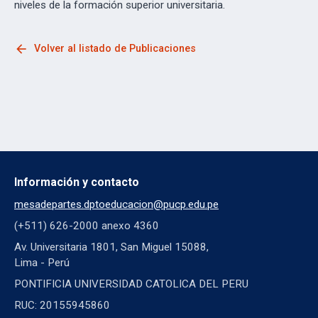
niveles de la formación superior universitaria.
arrow_back
Volver al listado de Publicaciones
Información y contacto
mesadepartes.dptoeducacion@pucp.edu.pe
(+511) 626-2000 anexo 4360
Av. Universitaria 1801, San Miguel 15088,
Lima - Perú
PONTIFICIA UNIVERSIDAD CATOLICA DEL PERU
RUC: 20155945860