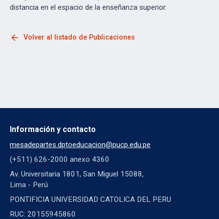
distancia en el espacio de la enseñanza superior.
arrow_back
Volver al listado de Publicaciones
Información y contacto
mesadepartes.dptoeducacion@pucp.edu.pe
(+511) 626-2000 anexo 4360
Av. Universitaria 1801, San Miguel 15088,
Lima - Perú
PONTIFICIA UNIVERSIDAD CATOLICA DEL PERU
RUC: 20155945860