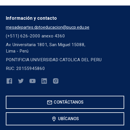
Información y contacto
mesadepartes.dptoeducacion@pucp.edu.pe
(+511) 626-2000 anexo 4360
Av. Universitaria 1801, San Miguel 15088,
Lima - Perú
PONTIFICIA UNIVERSIDAD CATOLICA DEL PERU
RUC: 20155945860
mail
CONTÁCTANOS
location_on
UBÍCANOS