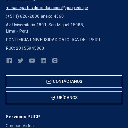
mesadepartes.dptoeducacion@pucp.edu.pe
(+511) 626-2000 anexo 4360
Av. Universitaria 1801, San Miguel 15088,
Lima - Perú
PONTIFICIA UNIVERSIDAD CATOLICA DEL PERU
RUC: 20155945860
mail
CONTÁCTANOS
location_on
UBÍCANOS
Servicios PUCP
Campus Virtual