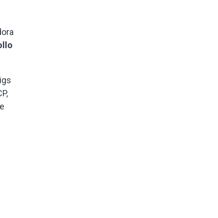
dora
ollo
igs
P,
te