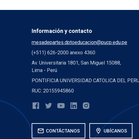
Información y contacto
mesadepartes.dptoeducacion@pucp.edu.pe
(+511) 626-2000 anexo 4360
Av. Universitaria 1801, San Miguel 15088,
Lima - Perú
PONTIFICIA UNIVERSIDAD CATOLICA DEL PER
RUC: 20155945860
mail
location_on
CONTÁCTANOS
UBÍCANOS