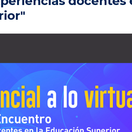
periencias docentes 
ior"