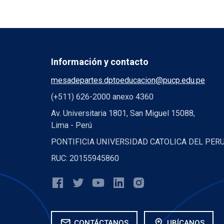
Información y contacto
mesadepartes.dptoeducacion@pucp.edu.pe
(+511) 626-2000 anexo 4360
Av. Universitaria 1801, San Miguel 15088,
Lima - Perú
PONTIFICIA UNIVERSIDAD CATOLICA DEL PER
RUC: 20155945860
mail
location_on
CONTÁCTANOS
UBÍCANOS