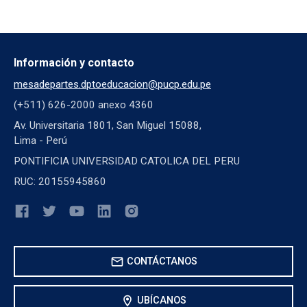
Información y contacto
mesadepartes.dptoeducacion@pucp.edu.pe
(+511) 626-2000 anexo 4360
Av. Universitaria 1801, San Miguel 15088,
Lima - Perú
PONTIFICIA UNIVERSIDAD CATOLICA DEL PERU
RUC: 20155945860
mail
CONTÁCTANOS
location_on
UBÍCANOS