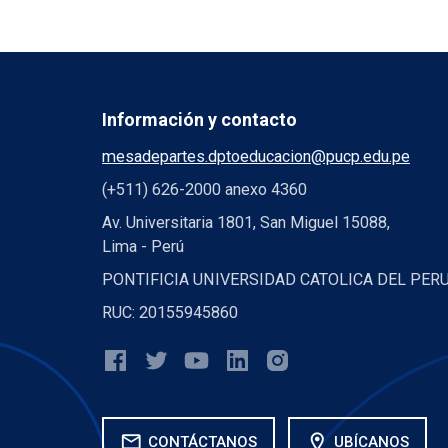
Información y contacto
mesadepartes.dptoeducacion@pucp.edu.pe
(+511) 626-2000 anexo 4360
Av. Universitaria 1801, San Miguel 15088,
Lima - Perú
PONTIFICIA UNIVERSIDAD CATOLICA DEL PER
RUC: 20155945860
mail
location_on
CONTÁCTANOS
UBÍCANOS