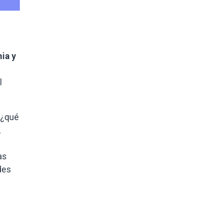
ia y
l
 ¿qué
,
as
des