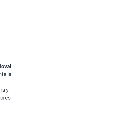
doval
te la
ra y
tores