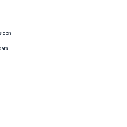
a
con
para