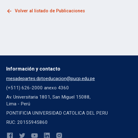
arrow_back
Volver al listado de Publicaciones
Información y contacto
mesadepartes.dptoeducacion@pucp.edu.pe
(+511) 626-2000 anexo 4360
Av. Universitaria 1801, San Miguel 15088,
Lima - Perú
PONTIFICIA UNIVERSIDAD CATOLICA DEL PERU
RUC: 20155945860