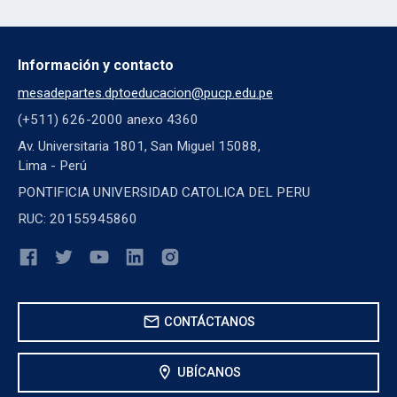
Información y contacto
mesadepartes.dptoeducacion@pucp.edu.pe
(+511) 626-2000 anexo 4360
Av. Universitaria 1801, San Miguel 15088,
Lima - Perú
PONTIFICIA UNIVERSIDAD CATOLICA DEL PERU
RUC: 20155945860
mail
CONTÁCTANOS
location_on
UBÍCANOS